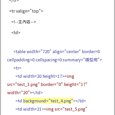
<tr valign="top">
<!--主內容-->
<td>
<table width="720" align="center" border=0
cellpadding=0 cellspacing=0 summary="版型用">
<tr>
<td width=20 height=17>
<img
src="test_3.png" border="0" height="17"
width="20">
</td>
<td
background="test_4.png"
></td>
<td width=21>
<img src="test_5.png"