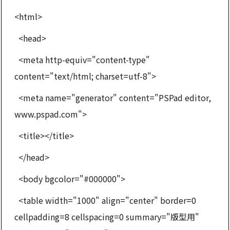
<html>
<head>
<meta http-equiv="content-type"
content="text/html; charset=utf-8">
<meta name="generator" content="PSPad editor,
www.pspad.com">
<title></title>
</head>
<body bgcolor="#000000">
<table width="1000" align="center" border=0
cellpadding=8 cellspacing=0 summary="版型用"