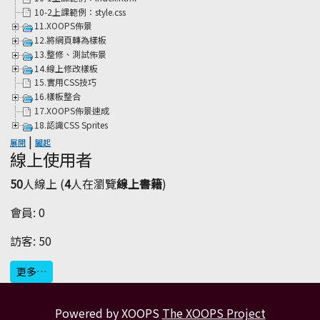
10-2上課範例：style.css
11.XOOPS佈景
12.將網頁轉為樣板
13.整修、測試佈景
14.線上修改樣板
15.實用CSS技巧
16.樣板整合
17.XOOPS佈景速成
18.認識CSS Sprites
|
展開
闔起
線上使用者
50
人線上 (
4
人在瀏覽
線上書籍
)
會員: 0
訪客: 50
更多…
Powered by XOOPS
The XOOPS Project