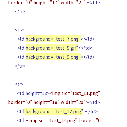
border="0" height="17" width="21">
</td>
</tr>
<tr>
<td
background="test_7.png"
></td>
<td
background="test_8.gif"
></td>
<td
background="test_9.png"
></td>
</tr>
<tr>
<td height=18>
<img src="test_11.png"
border="0" height="18" width="20">
</td>
<td
background="test_12.png"
></td>
<td>
<img src="test_13.png" border="0"