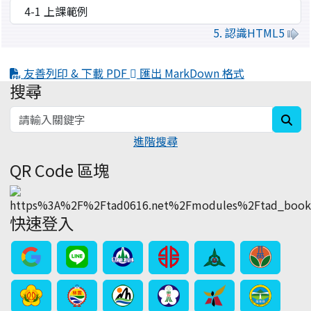
5. 認識HTML5
友善列印 & 下載 PDF
匯出 MarkDown 格式
搜尋
:::
sea
進階搜尋
QR Code 區塊
快速登入