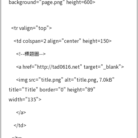
background="page.png" height=600>
<tr valign="top">
<td colspan=2 align="center" height=150>
<!--標題圖-->
<a href="http://tad0616.net" target="_blank">
<img src="title.png" alt="title.png, 7.0kB"
title="Title" border="0" height="89"
width="135">
</a>
</td>
</tr>