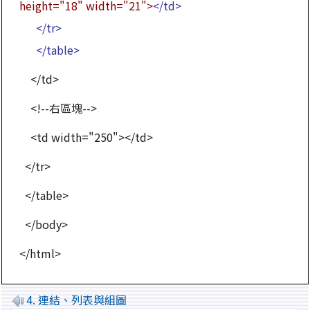
height="18" width="21">
</td>
</tr>
</table>
</td>
<!--右區塊-->
<td width="250"></td>
</tr>
</table>
</body>
</html>
4. 連結、列表與組圖