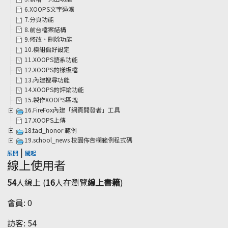
6.XOOPS文字過濾
7.分頁功能
8.前台檔案結構
9.修改、刪除功能
10.模組偏好設定
11.XOOPS語系功能
12.XOOPS的樣板檔
13.內建搜尋功能
14.XOOPS的評論功能
15.製作XOOPS區塊
16.FireFox內建「網頁開發者」工具
17.XOOPS上傳
18.tad_honor 範例
19.school_news 校園佈告欄範例程式碼
|
展開
闔起
線上使用者
54
人線上 (
16
人在瀏覽
線上書籍
)
會員: 0
訪客: 54