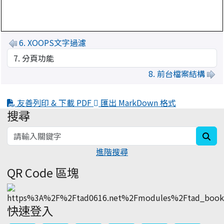
6. XOOPS文字過濾
8. 前台檔案結構
友善列印 & 下載 PDF
匯出 MarkDown 格式
搜尋
:::
sea
進階搜尋
QR Code 區塊
快速登入