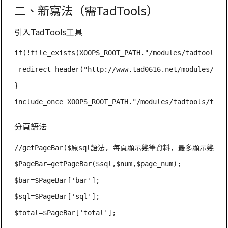
二、新寫法（需TadTools）
引入TadTools工具
if(!file_exists(XOOPS_ROOT_PATH."/modules/tadtools/ta
 redirect_header("http://www.tad0616.net/modules/t
}

include_once XOOPS_ROOT_PATH."/modules/tadtools/tad_
分頁語法
//getPageBar($原sql語法, 每頁顯示幾筆資料, 最多顯示幾個頁
$PageBar=getPageBar($sql,$num,$page_num);

$bar=$PageBar['bar'];

$sql=$PageBar['sql'];

$total=$PageBar['total'];