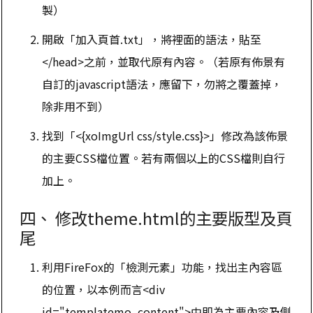
製）
開啟「加入頁首.txt」，將裡面的語法，貼至
</head>之前，並取代原有內容。（若原有佈景有
自訂的javascript語法，應留下，勿將之覆蓋掉，
除非用不到）
找到「<{xoImgUrl css/style.css}>」修改為該佈景
的主要CSS檔位置。若有兩個以上的CSS檔則自行
加上。
四、 修改theme.html的主要版型及頁
尾
利用FireFox的「檢測元素」功能，找出主內容區
的位置，以本例而言<div
id="templatemo_content">中即為主要內容及側