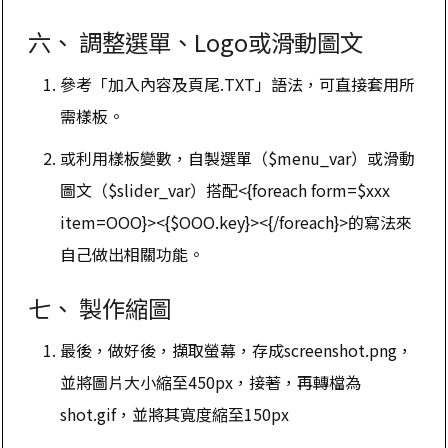
六、 調整選單、Logo或滑動圖文
參考「加入內容及頁尾.TXT」語法，可直接套用所
需樣板。
或利用樣板變數，自製選單（$menu_var）或滑動
圖文（$slider_var）搭配<{foreach form=$xxx
item=OOO}><{$OOO.key}><{/foreach}>的寫法來
自己做出相關功能。
七、 製作縮圖
最後，做好後，擷取螢幕，存成screenshot.png，
並將圖片大小縮至450px，接著，再轉檔為
shot.gif，並將其寬度縮至150px