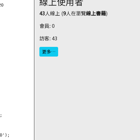
線上使用者
0

43
人線上 (
9
人在瀏覽
線上書籍
)
會員: 0
訪客: 43
更多…


');
