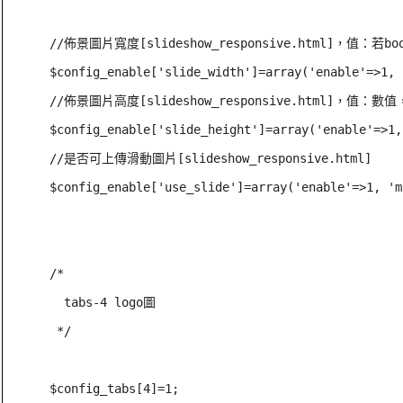
//佈景圖片寬度[slideshow_responsive.html]，值
$config_enable['slide_width']=array('enable'=>1, 
//佈景圖片高度[slideshow_responsive.html]，值：數
$config_enable['slide_height']=array('enable'=>1,
//是否可上傳滑動圖片[slideshow_responsive.html]

$config_enable['use_slide']=array('enable'=>1, 'm
/*

  tabs-4 logo圖

 */

$config_tabs[4]=1;
