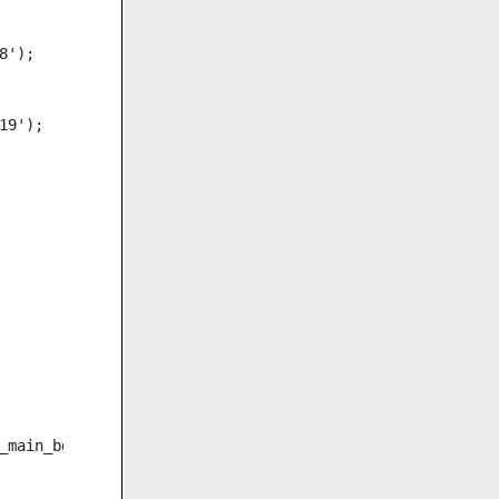
');

9');

_main_bg.jpg');
