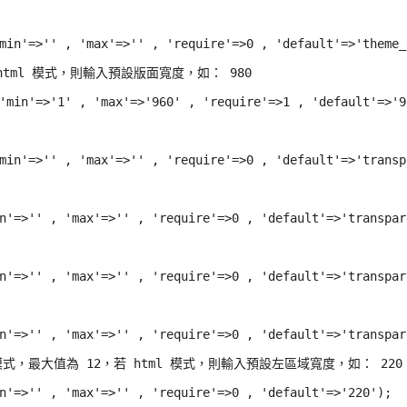
min'=>'' , 'max'=>'' , 'require'=>0 , 'default'=>'theme_t
html 模式，則輸入預設版面寬度，如： 980

'min'=>'1' , 'max'=>'960' , 'require'=>1 , 'default'=>'96
min'=>'' , 'max'=>'' , 'require'=>0 , 'default'=>'transpa
n'=>'' , 'max'=>'' , 'require'=>0 , 'default'=>'transpare
n'=>'' , 'max'=>'' , 'require'=>0 , 'default'=>'transpare
n'=>'' , 'max'=>'' , 'require'=>0 , 'default'=>'transpare
rap 模式，最大值為 12，若 html 模式，則輸入預設左區域寬度，如： 220

n'=>'' , 'max'=>'' , 'require'=>0 , 'default'=>'220');
