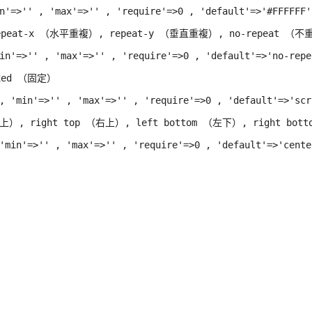
n'=>'' , 'max'=>'' , 'require'=>0 , 'default'=>'#FFFFFF')
epeat-x （水平重複）, repeat-y （垂直重複）, no-repeat （不
in'=>'' , 'max'=>'' , 'require'=>0 , 'default'=>'no-repea
xed （固定）

, 'min'=>'' , 'max'=>'' , 'require'=>0 , 'default'=>'scro
）, right top （右上）, left bottom （左下）, right botto
'min'=>'' , 'max'=>'' , 'require'=>0 , 'default'=>'center