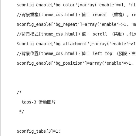
$config_enable['bg_color']=array('enable'=>1, 'mi
//背景重複[theme_css.html]，值： repeat （重複）, r
$config_enable['bg_repeat']=array('enable'=>1, 'm
//背景模式[theme_css.html]，值： scroll （捲動）,fi
$config_enable['bg_attachment']=array('enable'=>1
//背景位置[theme_css.html]，值： left top （預設，左上
$config_enable['bg_position']=array('enable'=>1, 
/*

  tabs-3 滑動圖片

 */

$config_tabs[3]=1;
