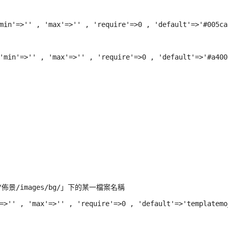
min'=>'' , 'max'=>'' , 'require'=>0 , 'default'=>'#005ca8
'min'=>'' , 'max'=>'' , 'require'=>0 , 'default'=>'#a4001
/佈景/images/bg/」下的某一檔案名稱

=>'' , 'max'=>'' , 'require'=>0 , 'default'=>'templatemo