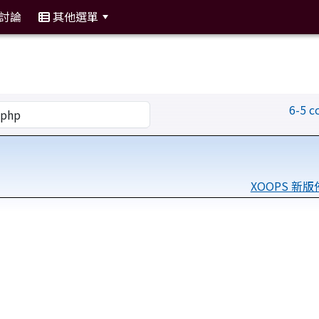
討論
其他選單
:::
6-5 c
XOOPS 新