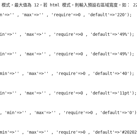
strap 模式，最大值為 12，若 html 模式，則輸入預設右區域寬度，如： 22
n'=>'' , 'max'=>'' , 'require'=>0 , 'default'=>'220');

in'=>'' , 'max'=>'' , 'require'=>0 , 'default'=>'49%');

in'=>'' , 'max'=>'' , 'require'=>0 , 'default'=>'49%');

min'=>'' , 'max'=>'' , 'require'=>0 , 'default'=>'40');

in'=>'' , 'max'=>'' , 'require'=>0 , 'default'=>'11pt');

, 'min'=>'' , 'max'=>'' , 'require'=>0 , 'default'=>'0');
min'=>'' , 'max'=>'' , 'require'=>0 , 'default'=>'#202020