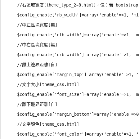
//右區域寬度[theme_type_2~8.html]，值：若 boot
$config_enable['rb_width']=array('enable'=>1, 'mi
//中左區塊寬度[無]

$config_enable['clb_width']=array('enable'=>1, 'm
//中右區塊寬度[無]

$config_enable['crb_width']=array('enable'=>1, 'm
//離上邊界距離[自]

$config_enable['margin_top']=array('enable'=>1, '
//文字大小[theme_css.html]

$config_enable['font_size']=array('enable'=>1, 'm
//離下邊界距離[自]

$config_enable['margin_bottom']=array('enable'=>0
//文字顏色[theme_css.html]

$config_enable['font_color']=array('enable'=>1, '