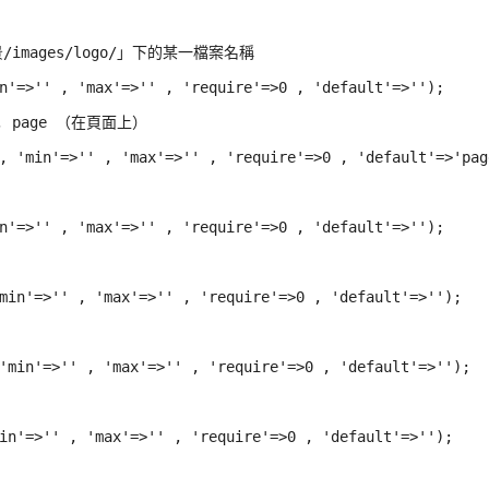
景/images/logo/」下的某一檔案名稱

n'=>'' , 'max'=>'' , 'require'=>0 , 'default'=>'');

, page （在頁面上）

, 'min'=>'' , 'max'=>'' , 'require'=>0 , 'default'=>'page
n'=>'' , 'max'=>'' , 'require'=>0 , 'default'=>'');

min'=>'' , 'max'=>'' , 'require'=>0 , 'default'=>'');

'min'=>'' , 'max'=>'' , 'require'=>0 , 'default'=>'');

in'=>'' , 'max'=>'' , 'require'=>0 , 'default'=>'');
