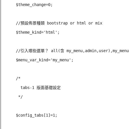
$theme_change=0;

//預設佈景種類 bootstrap or html or mix

$theme_kind='html';

//引入哪些選單？ all(含 my_menu,admin,user),my_menu,
$menu_var_kind='my_menu';

/*

  tabs-1 版面基礎設定

 */

$config_tabs[1]=1;
