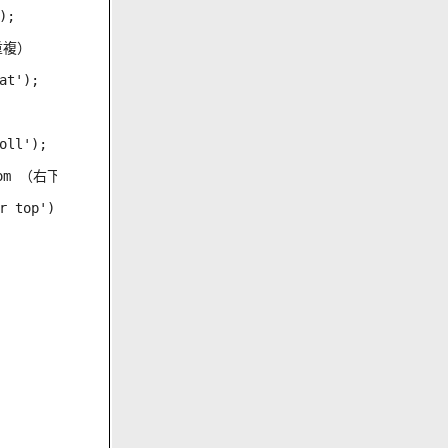
;

重複）

t');

ll');

m （右下）, center center （中中）, center top （中上）, ce
 top');
