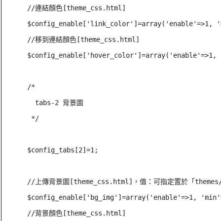
//連結顏色[theme_css.html]

$config_enable['link_color']=array('enable'=>1, '
//移到連結顏色[theme_css.html]

$config_enable['hover_color']=array('enable'=>1, 
/*

  tabs-2 背景圖

 */

$config_tabs[2]=1;

//上傳背景圖[theme_css.html]，值：可指定置於「themes
$config_enable['bg_img']=array('enable'=>1, 'min'
//背景顏色[theme_css.html]
