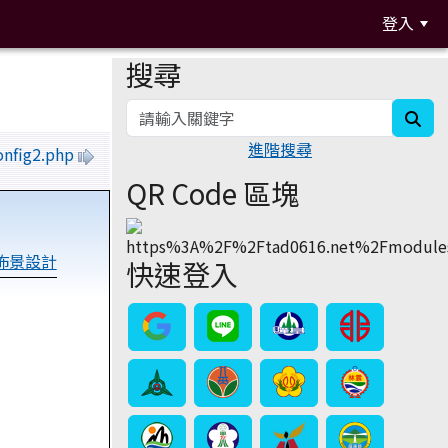
登入
搜尋
:::
sea
進階搜尋
onfig2.php
QR Code 區塊
版佈景設計
快速登入