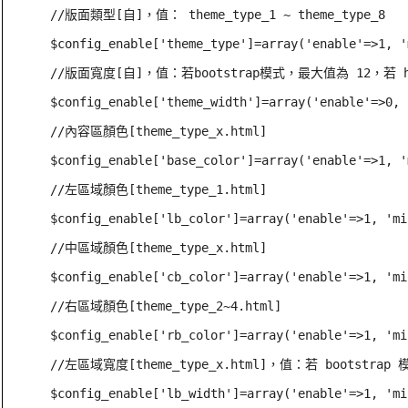
//版面類型[自]，值： theme_type_1 ~ theme_type_8

$config_enable['theme_type']=array('enable'=>1, '
//版面寬度[自]，值：若bootstrap模式，最大值為 12，若 
$config_enable['theme_width']=array('enable'=>0, 
//內容區顏色[theme_type_x.html]

$config_enable['base_color']=array('enable'=>1, '
//左區域顏色[theme_type_1.html]

$config_enable['lb_color']=array('enable'=>1, 'mi
//中區域顏色[theme_type_x.html]

$config_enable['cb_color']=array('enable'=>1, 'mi
//右區域顏色[theme_type_2~4.html]

$config_enable['rb_color']=array('enable'=>1, 'mi
//左區域寬度[theme_type_x.html]，值：若 bootst
$config_enable['lb_width']=array('enable'=>1, 'mi