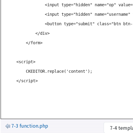
            <input type="hidden" name="op" value=
            <input type="hidden" name="username" 
            <button type="submit" class="btn btn
        </div>

    </form>

<script>

    CKEDITOR.replace('content');

</script>
7-3 function.php