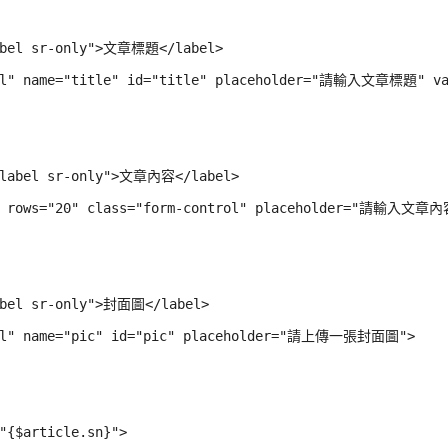
label sr-only">文章標題</label>

rol" name="title" id="title" placeholder="請輸入文章標題" val
m-label sr-only">文章內容</label>

t" rows="20" class="form-control" placeholder="請輸入文章內容
abel sr-only">封面圖</label>

trol" name="pic" id="pic" placeholder="請上傳一張封面圖">

"{$article.sn}">
