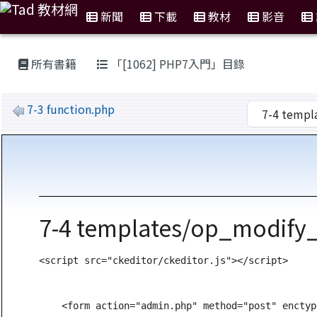
新聞
下載
教材
影音
:::
所有書籍
「[1062] PHP7入門」目錄
7-3 function.php
7-4 templates/op_modify_a
<script src="ckeditor/ckeditor.js"></script>

    <form action="admin.php" method="post" enctyp