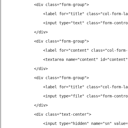
        <div class="form-group">

            <label for="title" class="col-form-
            <input type="text" class="form-cont
        </div>

        <div class="form-group">

            <label for="content" class="col-for
            <textarea name="content" id="conten
        </div>

        <div class="form-group">

            <label for="title" class="col-form-l
            <input type="file" class="form-con
        </div>

        <div class="text-center">

            <input type="hidden" name="sn" value=