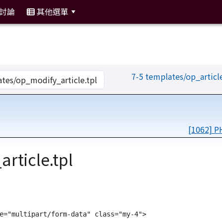
討論
其他選單
:::
7-5 templates/op_articl
[1062] 
rticle.tpl
e="multipart/form-data" class="my-4">
