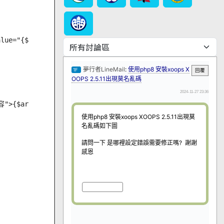
ue="{$article.title}">

">{$article.content}</textarea>
