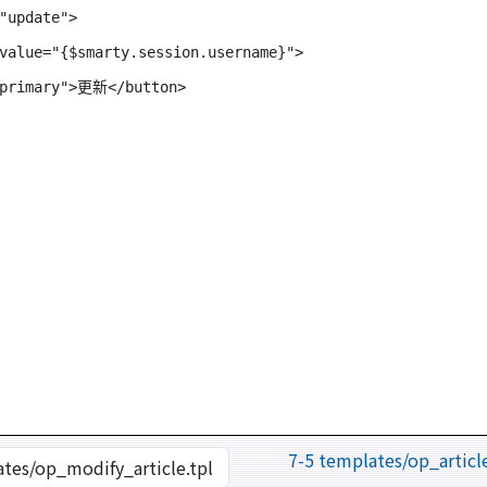
"update">

value="{$smarty.session.username}">

-primary">更新</button>

7-5 templates/op_articl