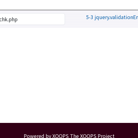
5-3 jquery.validationE
Powered by XOOPS
The XOOPS Project