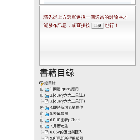
書籍目錄
總目錄
1.簡易jquery應用
2.jquery六大工具(上)
3.jquery六大工具(下)
4.即時新增表單欄位
5.表單驗證
6.PHP圖表pChart
7.月曆功能
8.CSV的匯出與匯入
9.所見即所得編輯器