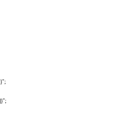
']}";
']}";