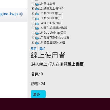
10.多檔上傳
11.縮圖及上傳物件
ngine-tw.js
12.製作PDF檔(上)
13.製作PDF檔(下)
14.線上影像合成
15.圖形認證與計數器
16.Google Map初探
17.搜尋存取GMap位置
18.憑空生出Excel檔
|
展開
闔起
線上使用者
24
人線上 (
7
人在瀏覽
線上書籍
)
會員: 0
訪客: 24
更多…