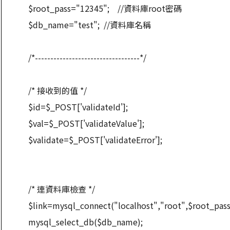
$root_pass="12345"; //資料庫root密碼
$db_name="test"; //資料庫名稱
/*----------------------------------*/
/* 接收到的值 */
$id=$_POST['validateId'];
$val=$_POST['validateValue'];
$validate=$_POST['validateError'];
/* 連資料庫檢查 */
$link=mysql_connect("localhost","root",$root_
mysql_select_db($db_name);