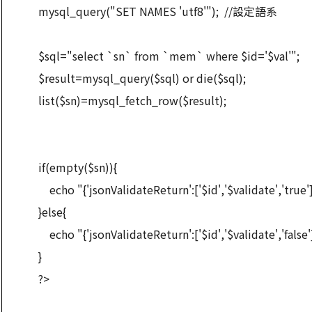
mysql_query("SET NAMES 'utf8'"); //設定語系
$sql="select `sn` from `mem` where $id='$val'";
$result=mysql_query($sql) or die($sql);
list($sn)=mysql_fetch_row($result);
if(empty($sn)){
echo "{'jsonValidateReturn':['$id','$validate','true
}else{
echo "{'jsonValidateReturn':['$id','$validate','false
}
?>