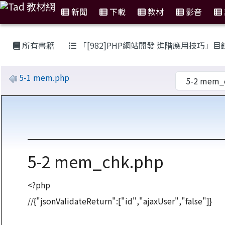
新聞
下載
教材
影音
:::
所有書籍
「[982]PHP網站開發 進階應用技巧」目
5-1 mem.php
5-2 mem_chk.php
<?php
//{"jsonValidateReturn":["id","ajaxUser","false"]}