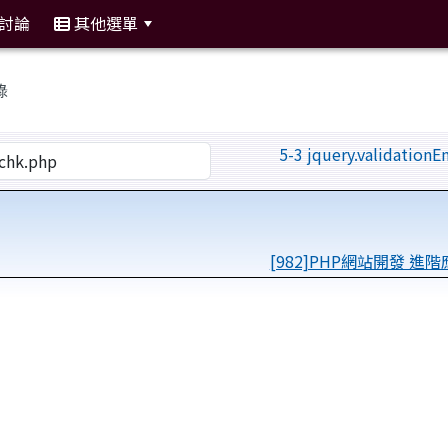
討論
其他選單
:::
錄
5-3 jquery.validationE
[982]PHP網站開發 進