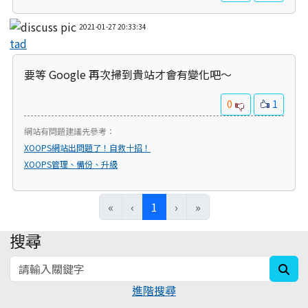
2021-01-27 20:33:34
tad
要等 Google 再次掃到貴站才會有變化吧～
0
1
網站有問題建議先參考：
XOOPS網站出問題了！自救十招！
XOOPS管理、備份、升級
(current)
«
‹
1
›
»
搜尋
:::
sea
進階搜尋