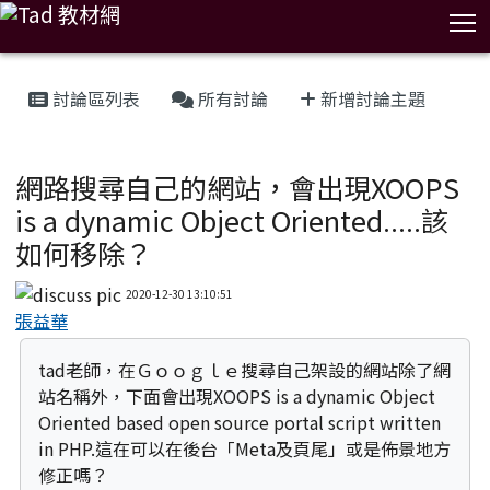
T
:::
討論區列表
所有討論
新增討論主題
XOOPS使用討論區
網路搜尋自己的網站，會出現XOOPS
is a dynamic Object Oriented.....該
如何移除？
2020-12-30 13:10:51
張益華
tad老師，在Ｇｏｏｇｌｅ搜尋自己架設的網站除了網
站名稱外，下面會出現XOOPS is a dynamic Object
Oriented based open source portal script written
in PHP.這在可以在後台「Meta及頁尾」或是佈景地方
修正嗎？