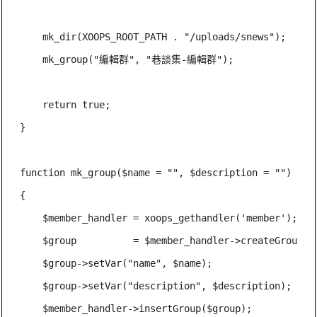
    mk_dir(XOOPS_ROOT_PATH . "/uploads/snews");

    mk_group("編輯群", "巷談集-編輯群");

    return true;

}

function mk_group($name = "", $description = "")

{

    $member_handler = xoops_gethandler('member');

    $group          = $member_handler->createGroup();
    $group->setVar("name", $name);

    $group->setVar("description", $description);

    $member_handler->insertGroup($group);
