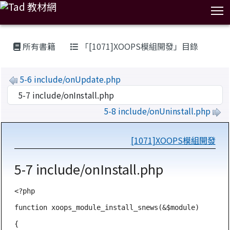
T
:::
所有書籍
「[1071]XOOPS模組開發」目錄
5-6 include/onUpdate.php
5-8 include/onUninstall.php
[1071]XOOPS模組開發
5-7 include/onInstall.php
<?php

function xoops_module_install_snews(&$module)

{
