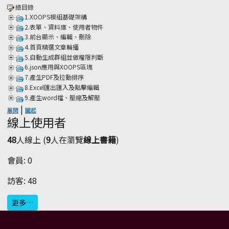
總目錄
1.XOOPS模組基礎架構
2.表單、資料庫、使用者物件
3.前台顯示、編輯、刪除
4.首頁精選文章輪播
5.自動生成群組並做權限判斷
6.json應用與XOOPS區塊
7.產生PDF及拉動排序
8.Excel匯出匯入及點擊編輯
9.產生word檔、壓縮及解壓
|
展開
闔起
線上使用者
48
人線上 (
9
人在瀏覽
線上書籍
)
會員: 0
訪客: 48
更多…