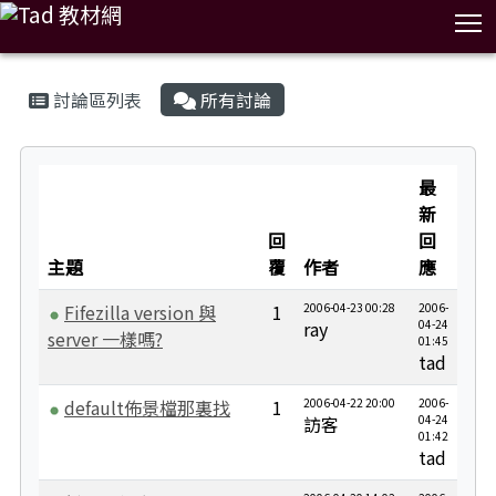
T
:::
討論區列表
所有討論
No Discuss Title
最
新
回
回
主題
覆
作者
應
Fifezilla version 與
1
2006-04-23 00:28
2006-
ray
04-24
server 一樣嗎?
01:45
tad
default佈景檔那裏找
1
2006-04-22 20:00
2006-
訪客
04-24
01:42
tad