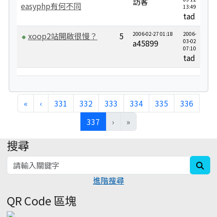
訪客
easyphp有何不同
13:49
tad
xoop2站開啟很慢？
5
2006-02-27 01:18
2006-
a45899
03-02
07:10
tad
«
‹
331
332
333
334
335
336
(current)
337
›
»
搜尋
:::
sea
進階搜尋
QR Code 區塊