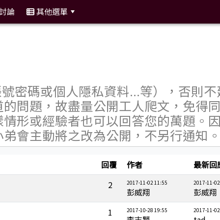
討論
其他選單
:::
號密碼或個人隱私資料...等），否則不
道的問題，故盡量公開工人爬文，免得
樣情形或經驗者也可以回答您的萬題。
小弟會主動將之改為公開，不另行通知
回覆
作者
最新回
2
2017-11-02 11:55
2017-11-02
彭威翔
彭威翔
1
2017-10-28 19:55
2017-11-02
李志賢
tad