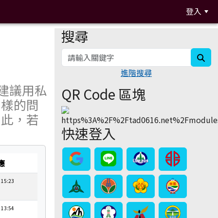
登入
搜尋
:::
sea
進階搜尋
建議用私
QR Code 區塊
同樣的問
因此，若
快速登入
。
應
 15:23
 13:54