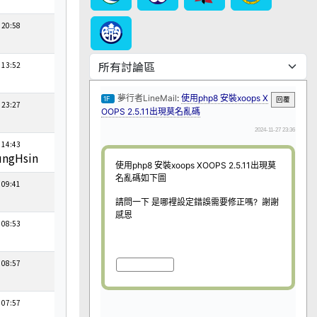
 20:58
 13:52
 23:27
 14:43
ngHsin
 09:41
 08:53
 08:57
 07:57