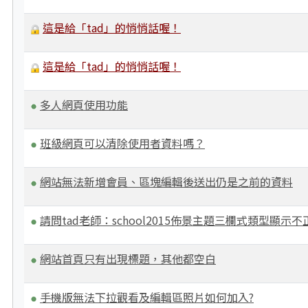
這是給「tad」的悄悄話喔！
這是給「tad」的悄悄話喔！
多人網頁使用功能
班級網頁可以清除使用者資料嗎？
網站無法新增會員、區塊編輯後送出仍是之前的資料
請問tad老師：school2015佈景主題三欄式類型顯
網站首頁只有出現標題，其他都空白
手機版無法下拉觀看及編輯區照片如何加入?