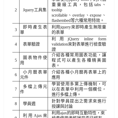
重量級工具，包括tabs、
2
Jquery工具集
tooltip
scrollable、overlay、expose、
flashembed等六種常用特效。
即時產生表
利用jquery來即時產生無限量
3
單
的表單
利用jQuery inline form
4
表單驗證
validation來對表單進行檢查驗
證
介紹各種常用圖表功能，讓
圖表物件使
5
程式可以產生各種精美圖
用
表。
小月曆表單
介紹各種小月曆再表單上的
6
元件
應用
學習使用多黨上傳機制，可
多檔上傳元
7
以在表單中利用一個欄位，
件
進行多檔上傳。
針對學員提出之需求來進行
8
學員週
授課與討論
利用ajax的即時互動特性，來
利用Ajax來