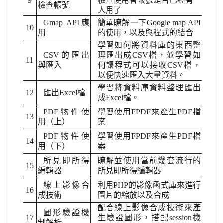
9
檢查使用者帳號是否已經有
檢查帳號
人用了
Gmap API應
簡單瞭解一下Google map API
10
用
的使用，以及與程式的結合
學習如何將資料庫的東西整
CSV的匯出
理匯出成CSV檔，並學習如
11
與匯入
何讓程式可以接收CSV檔，
以便快速匯入大量資料。
學習將資料庫資料整理匯出
12
匯出Excel檔
成Excel檔。
PDF物件使
學習使用FPDF來產生PDF檔
13
用（上）
案
PDF物件使
學習使用FPDF來產生PDF檔
14
用（下）
案
所見即所得
瞭解並使用當前幾套流行的
15
編輯器
所見即所得編輯器
線上影像合
利用PHP的影像函式庫來進行
16
成技術
圖片的縮放以及合成
配合線上影像合成技術來產
圖形驗證機
17
生驗證圖形，搭配session機
制解析