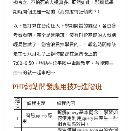
換言之...不怕死的人還真多...既然如此，那麼這學
期就開個更難一點的（我有虐待狂傾向？）
以下是打算在台南社大下學期開設的課程，各位參
考看看吧，完全是進階班，沒有PHP基礎的人就別
輕易嘗試了，您會浪費掉學費的...。 報名時間應該
是在七八月吧？上課時間都在週四晚上的
7:00~9:50，地點在延平國中電腦教室，有興趣
被
虐待
的就一起來吧～
PHP網站開發應用技巧進階班
週
課程主題
課程內容
次
瞭解jquery基本概念，學習如
簡易jquery應
1
何使用利用jquery來產生一些
用
網頁動態效果。
學習使用jquery tools中的六個