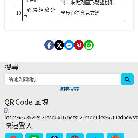
制，來做到圖形驗證機制
心得經驗分
18
學員心得意見交流
享
搜尋
:::
sea
進階搜尋
QR Code 區塊
快速登入