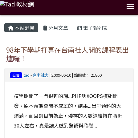
T
:::
本站消息
分月文章
電子報列表
98年下學期打算在台南社大開的課程表出
爐囉！
tad
-
台南社大
| 2009-06-10 | 點閱數： 21860
公告
這學期開了一門很難的課...PHP與XOOPS模組開
發。原本預期會開不成班的，結果...出乎預料的大
爆滿，而且到目前為止，殘存的人數還維持在將近
30人左右，真是讓人感到驚訝與欣慰...