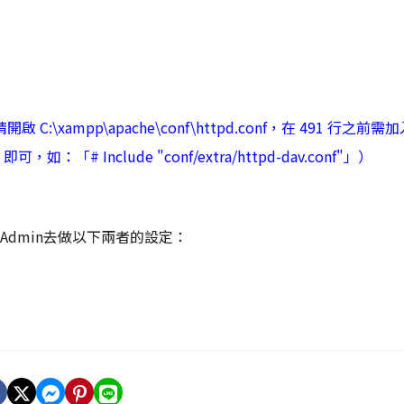
啟 C:\xampp\apache\conf\httpd.conf，在 491 行之前需
可，如：「# Include "conf/extra/httpd-dav.conf"」
）
P的Admin去做以下兩者的設定：