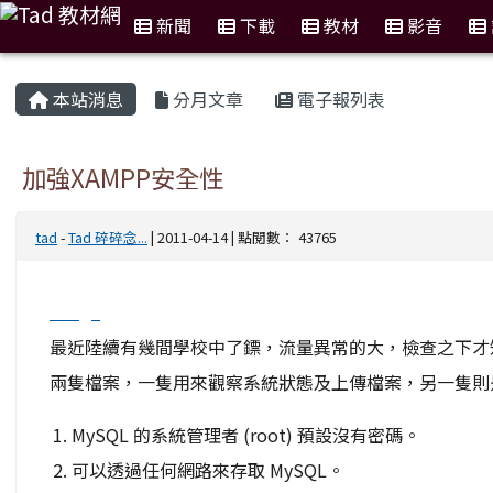
新聞
下載
教材
影音
:::
本站消息
分月文章
電子報列表
加強XAMPP安全性
tad
-
Tad 碎碎念...
| 2011-04-14 | 點閱數： 43765
image
最近陸續有幾間學校中了鏢，流量異常的大，檢查之下才知道
兩隻檔案，一隻用來觀察系統狀態及上傳檔案，另一隻則是
MySQL 的系統管理者 (root) 預設沒有密碼。
可以透過任何網路來存取 MySQL。