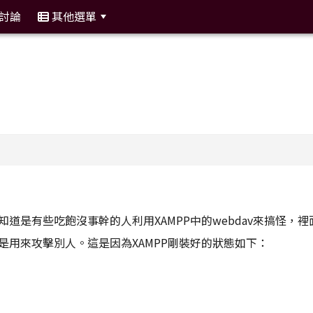
討論
其他選單
:::
是有些吃飽沒事幹的人利用XAMPP中的webdav來搞怪，裡
用來攻擊別人。這是因為XAMPP剛裝好的狀態如下：