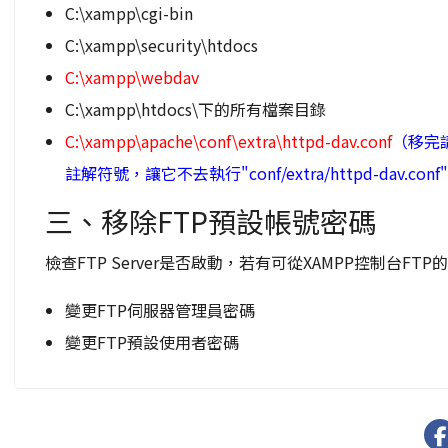
C:\xampp\cgi-bin
C:\xampp\security\htdocs
C:\xampp\webdav
C:\xampp\htdocs\下的所有檔案目錄
C:\xampp\apache\conf\extra\httpd-dav.conf
（移完請開
註解符號，讓它不去執行"conf/extra/httpd-dav.conf" 即
三、移除FTP預設帳號密碼
檢查FTP Server是否啟動，若有可從XAMPP控制台FT
變更FTP伺服器管理員密碼
變更FTP預設使用者密碼