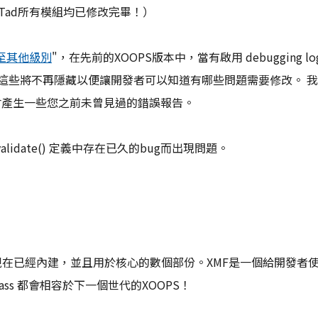
ad所有模組均已修改完畢！）
類至其他級別
"，在先前的XOOPS版本中，當有啟用 debugging log
在，這些將不再隱藏以便讓開發者可以知道有哪些問題需要修改。 
模組會產生一些您之前未曾見過的錯誤報告。
validate() 定義中存在已久的bug而出現問題。
現在已經內建，並且用於核心的數個部份。XMF是一個給開發者
ss 都會相容於下一個世代的XOOPS！