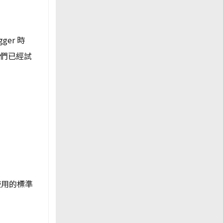
ger 時
我們已經試
使用的標準