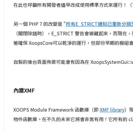
在此也呼籲所有開發者儘早改成使用標準方式來運行！（T
另一個 PHP 7 的改變是 "
所有E_STRICT通知已重新分
（關閉除錯時），E_STRICT 警告會被藏起來，而現
著確保 XoopsCore可以乾淨的運行，但部份早期的
自製的後台頁面佈景可能會有因為在 XoopsSystemGui::
內建XMF
XOOPS Module Framework 函數庫（即
XMF library
）
物件函數庫。在不久的未來它將會非常有用！它所有的 cla