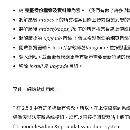
請
完整備份檔案及資料庫內容。
（我們有做了許多測
將解壓後
htdocs
下的所有檔案目錄上傳或複製到您的
將解壓後
htdocs/xoops_lib
下的所有檔案目錄上傳或
將解壓後的
upgrade
目錄 上傳或複製到您的網頁目錄
開啟瀏覽器輸入 http://
您的網址l
/upgrade/ 並按
登入網站，並至後台模組更新有顯示需要更新符號的
移除
install
及 upgrade
目錄。
至此，網站就能用囉！
* 在 2.5.8 中有許多樣板有修改，所以，在上傳檔
導致沒辦法更新系統模組，您可以直接從瀏覽器貼上底下網址以
fct=modulesadmin&op=update&module=system