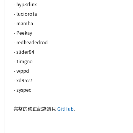
- hyp3rlinx
- luciorota
- mamba
- Peekay
- redheadedrod
- slider84
- timgno
- wppd
- xd9527
- zyspec
完整的修正紀錄請見
GitHub
.