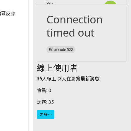
論區反應
線上使用者
35
人線上 (
3
人在瀏覽
最新消息
)
會員: 0
訪客: 35
更多…