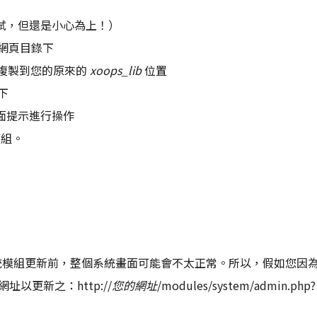
試，但還是小心為上！）
網頁目錄下
複製到您的原來的
xoops_lib
位置
下
照畫面提示進行操作
模組。
案到系統模組更新前，整個系統畫面可能會不太正常。所以，假如您因
更新之：http://
您的網址
/modules/system/admin.php?