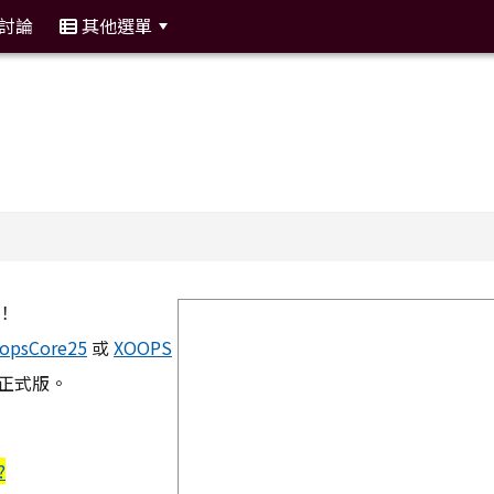
討論
其他選單
:::
！
image
opsCore25
或
XOOPS
8 正式版。
?