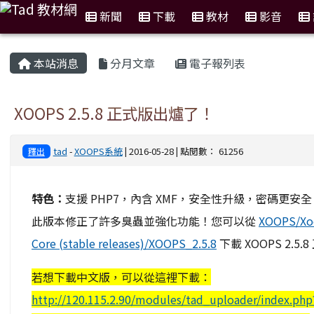
新聞
下載
教材
影音
:::
本站消息
分月文章
電子報列表
XOOPS 2.5.8 正式版出爐了！
tad
-
XOOPS系統
| 2016-05-28 | 點閱數： 61256
釋出
特色：
支援 PHP7，內含 XMF，安全性升級，密碼更安全
此版本修正了許多臭蟲並強化功能！您可以從
XOOPS/Xo
Core (stable releases)/XOOPS_2.5.8
下載 XOOPS 2.5.
若想下載中文版，可以從這裡下載：
http://120.115.2.90/modules/tad_uploader/index.php