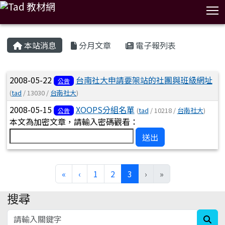
T
:::
本站消息
分月文章
電子報列表
文章列表
2008-05-22
台南社大申請要架站的社團與班級網址
公告
(
tad
/ 13030 /
台南社大
)
2008-05-15
XOOPS分組名單
(
tad
/ 10218 /
台南社大
)
公告
本文為加密文章，請輸入密碼觀看：
送出
(current)
«
‹
1
2
3
›
»
搜尋
:::
sea