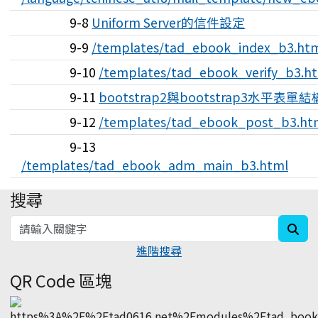
9-8
Uniform Server的信件設定
9-9
/templates/tad_ebook_index_b3.ht
9-10
/templates/tad_ebook_verify_b3.h
9-11
bootstrap2與bootstrap3水平表單結
9-12
/templates/tad_ebook_post_b3.ht
9-13
/templates/tad_ebook_adm_main_b3.html
搜尋
:::
sea
進階搜尋
QR Code 區塊