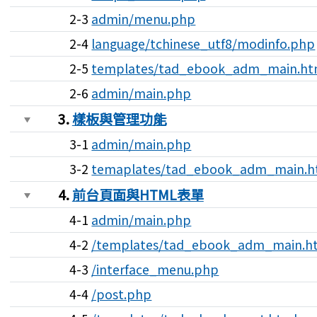
2-3
admin/menu.php
2-4
language/tchinese_utf8/modinfo.php
2-5
templates/tad_ebook_adm_main.ht
2-6
admin/main.php
3.
樣板與管理功能
3-1
admin/main.php
3-2
temaplates/tad_ebook_adm_main.h
4.
前台頁面與HTML表單
4-1
admin/main.php
4-2
/templates/tad_ebook_adm_main.h
4-3
/interface_menu.php
4-4
/post.php