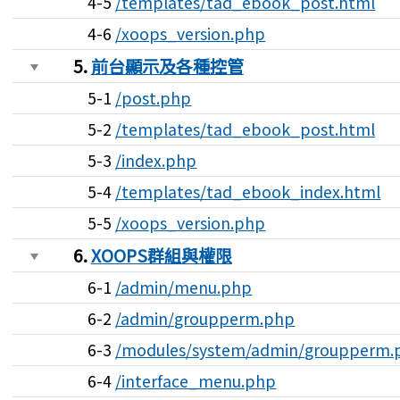
4-5
/templates/tad_ebook_post.html
4-6
/xoops_version.php
5.
前台顯示及各種控管
5-1
/post.php
5-2
/templates/tad_ebook_post.html
5-3
/index.php
5-4
/templates/tad_ebook_index.html
5-5
/xoops_version.php
6.
XOOPS群組與權限
6-1
/admin/menu.php
6-2
/admin/groupperm.php
6-3
/modules/system/admin/groupperm.
6-4
/interface_menu.php