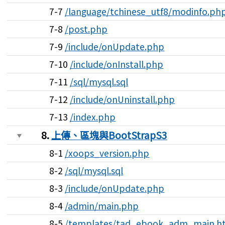
7-7
/language/tchinese_utf8/modinfo.ph
7-8
/post.php
7-9
/include/onUpdate.php
7-10
/include/onInstall.php
7-11
/sql/mysql.sql
7-12
/include/onUninstall.php
7-13
/index.php
8.
上傳、區塊與BootStrapS3
8-1
/xoops_version.php
8-2
/sql/mysql.sql
8-3
/include/onUpdate.php
8-4
/admin/main.php
8-5
/templates/tad_ebook_adm_main.h