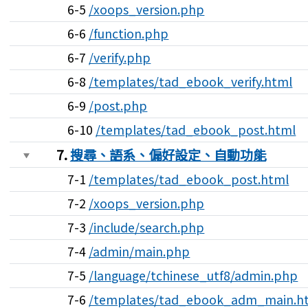
6-5
/xoops_version.php
6-6
/function.php
6-7
/verify.php
6-8
/templates/tad_ebook_verify.html
6-9
/post.php
6-10
/templates/tad_ebook_post.html
7.
搜尋、語系、偏好設定、自動功能
7-1
/templates/tad_ebook_post.html
7-2
/xoops_version.php
7-3
/include/search.php
7-4
/admin/main.php
7-5
/language/tchinese_utf8/admin.php
7-6
/templates/tad_ebook_adm_main.h