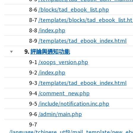
8-6
/blocks/tad_ebook_list.php
8-7
/templates/blocks/tad_ebook_list.h
8-8
/index.php
8-9
/templates/tad_ebook_index.html
9.
評論與通知功能
9-1
/xoops_version.php
9-2
/index.php
9-3
/templates/tad_ebook_index.html
9-4
/comment_new.php
9-5
/include/notification.inc.php
9-6
/admin/main.php
9-7
/language/tchinese_utf8/mail_template/new_eb