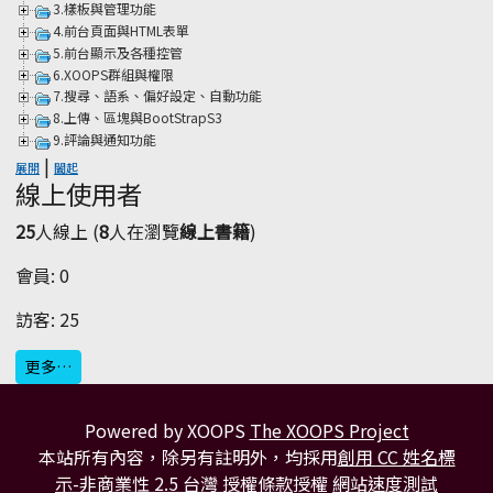
3.樣板與管理功能
4.前台頁面與HTML表單
5.前台顯示及各種控管
6.XOOPS群組與權限
7.搜尋、語系、偏好設定、自動功能
8.上傳、區塊與BootStrapS3
9.評論與通知功能
|
展開
闔起
線上使用者
25
人線上 (
8
人在瀏覽
線上書籍
)
會員: 0
訪客: 25
更多…
Powered by XOOPS
The XOOPS Project
本站所有內容，除另有註明外，均採用
創用 CC 姓名標
示-非商業性 2.5 台灣 授權條款
授權
網站速度測試